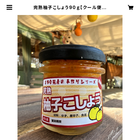
完熟柚子こしょう90ｇ【クール便冷
凍】 | Arinomi store