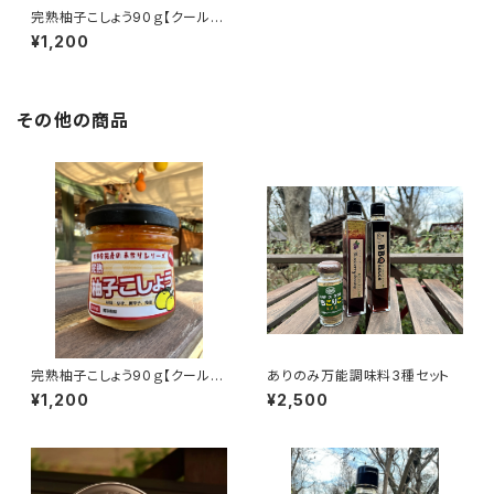
完熟柚子こしょう90ｇ【クール便
冷凍】
¥1,200
その他の商品
完熟柚子こしょう90ｇ【クール便
ありのみ万能調味料3種セット
冷凍】
¥1,200
¥2,500